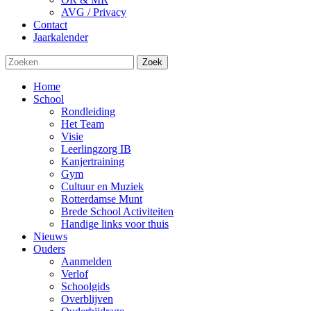
AVG / Privacy
Contact
Jaarkalender
Zoek
Home
School
Rondleiding
Het Team
Visie
Leerlingzorg IB
Kanjertraining
Gym
Cultuur en Muziek
Rotterdamse Munt
Brede School Activiteiten
Handige links voor thuis
Nieuws
Ouders
Aanmelden
Verlof
Schoolgids
Overblijven