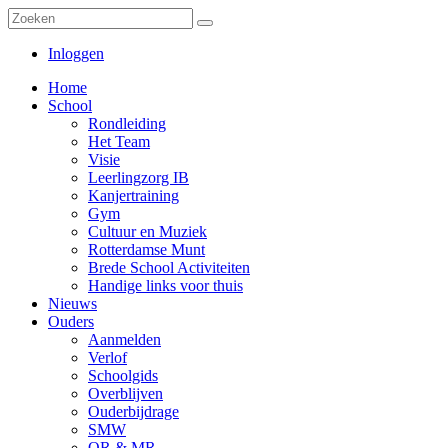
Inloggen
Home
School
Rondleiding
Het Team
Visie
Leerlingzorg IB
Kanjertraining
Gym
Cultuur en Muziek
Rotterdamse Munt
Brede School Activiteiten
Handige links voor thuis
Nieuws
Ouders
Aanmelden
Verlof
Schoolgids
Overblijven
Ouderbijdrage
SMW
OR & MR