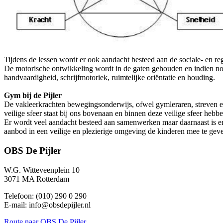
Tijdens de lessen wordt er ook aandacht besteed aan de sociale- en 
De motorische ontwikkeling wordt in de gaten gehouden en indien nod
handvaardigheid, schrijfmotoriek, ruimtelijke oriëntatie en houding.
Gym bij de Pijler
De vakleerkrachten bewegingsonderwijs, ofwel gymleraren, streven er i
veilige sfeer staat bij ons bovenaan en binnen deze veilige sfeer heb
Er wordt veel aandacht besteed aan samenwerken maar daarnaast is er
aanbod in een veilige en plezierige omgeving de kinderen mee te geven
OBS De Pijler
W.G. Witteveenplein 10
3071 MA Rotterdam
Telefoon: (010) 290 0 290
E-mail: info@obsdepijler.nl
Route
naar OBS De Pijler