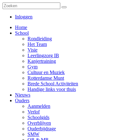
Inloggen
Home
School
Rondleiding
Het Team
Visie
Leerlingzorg IB
Kanjertraining
Gym
Cultuur en Muziek
Rotterdamse Munt
Brede School Activiteiten
Handige links voor thuis
Nieuws
Ouders
Aanmelden
Verlof
Schoolgids
Overblijven
Ouderbijdrage
SMW
OR & MR