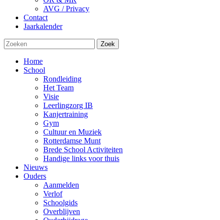
AVG / Privacy
Contact
Jaarkalender
Zoek
Home
School
Rondleiding
Het Team
Visie
Leerlingzorg IB
Kanjertraining
Gym
Cultuur en Muziek
Rotterdamse Munt
Brede School Activiteiten
Handige links voor thuis
Nieuws
Ouders
Aanmelden
Verlof
Schoolgids
Overblijven