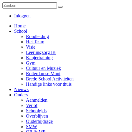
Inloggen
Home
School
Rondleiding
Het Team
Visie
Leerlingzorg IB
Kanjertraining
Gym
Cultuur en Muziek
Rotterdamse Munt
Brede School Activiteiten
Handige links voor thuis
Nieuws
Ouders
Aanmelden
Verlof
Schoolgids
Overblijven
Ouderbijdrage
SMW
OR & MR