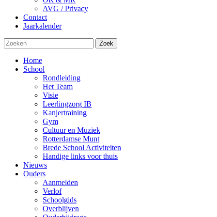
AVG / Privacy
Contact
Jaarkalender
Zoek
Home
School
Rondleiding
Het Team
Visie
Leerlingzorg IB
Kanjertraining
Gym
Cultuur en Muziek
Rotterdamse Munt
Brede School Activiteiten
Handige links voor thuis
Nieuws
Ouders
Aanmelden
Verlof
Schoolgids
Overblijven