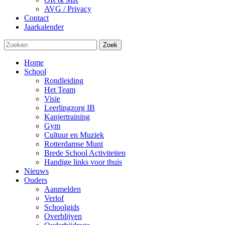
AVG / Privacy
Contact
Jaarkalender
Zoek
Home
School
Rondleiding
Het Team
Visie
Leerlingzorg IB
Kanjertraining
Gym
Cultuur en Muziek
Rotterdamse Munt
Brede School Activiteiten
Handige links voor thuis
Nieuws
Ouders
Aanmelden
Verlof
Schoolgids
Overblijven