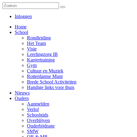
Inloggen
Home
School
Rondleiding
Het Team
Visie
Leerlingzorg IB
Kanjertraining
Gym
Cultuur en Muziek
Rotterdamse Munt
Brede School Activiteiten
Handige links voor thuis
Nieuws
Ouders
Aanmelden
Verlof
Schoolgids
Overblijven
Ouderbijdrage
SMW
OR & MR