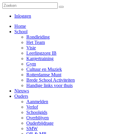
Inloggen
Home
School
Rondleiding
Het Team
Visie
Leerlingzorg IB
Kanjertraining
Gym
Cultuur en Muziek
Rotterdamse Munt
Brede School Activiteiten
Handige links voor thuis
Nieuws
Ouders
Aanmelden
Verlof
Schoolgids
Overblijven
Ouderbijdrage
SMW
OR & MR