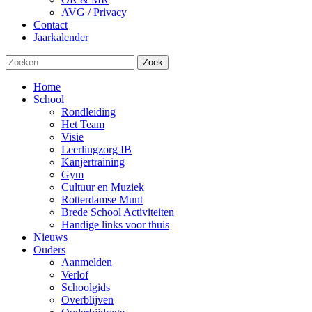
AVG / Privacy
Contact
Jaarkalender
Zoek
Home
School
Rondleiding
Het Team
Visie
Leerlingzorg IB
Kanjertraining
Gym
Cultuur en Muziek
Rotterdamse Munt
Brede School Activiteiten
Handige links voor thuis
Nieuws
Ouders
Aanmelden
Verlof
Schoolgids
Overblijven