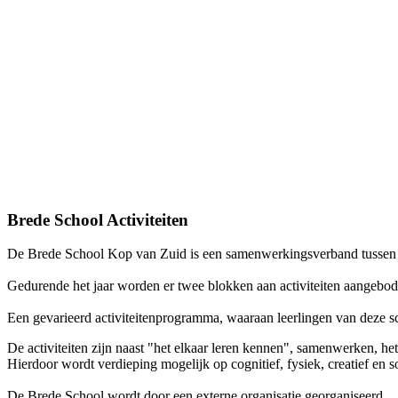
Brede School Activiteiten
De Brede School Kop van Zuid is een samenwerkingsverband tussen de
Gedurende het jaar worden er twee blokken aan activiteiten aangebod
Een gevarieerd activiteitenprogramma, waaraan leerlingen van deze sc
De activiteiten zijn naast "het elkaar leren kennen", samenwerken, he
Hierdoor wordt verdieping mogelijk op cognitief, fysiek, creatief en s
De Brede School wordt door een externe organisatie georganiseerd.