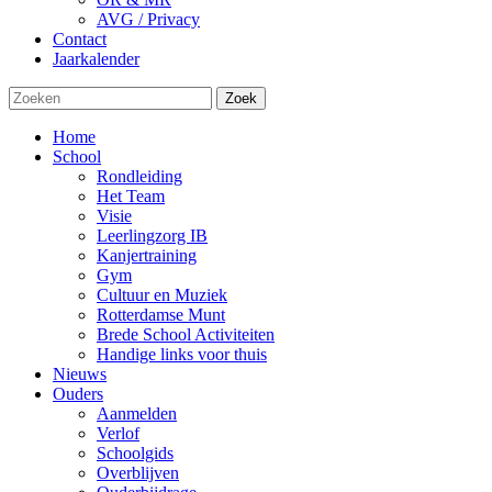
AVG / Privacy
Contact
Jaarkalender
Zoek
Home
School
Rondleiding
Het Team
Visie
Leerlingzorg IB
Kanjertraining
Gym
Cultuur en Muziek
Rotterdamse Munt
Brede School Activiteiten
Handige links voor thuis
Nieuws
Ouders
Aanmelden
Verlof
Schoolgids
Overblijven