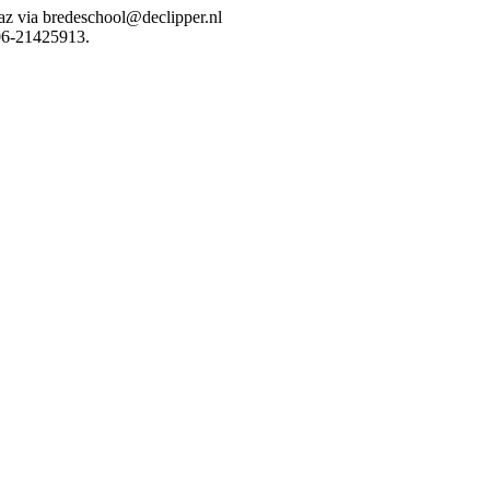
z via bredeschool@declipper.nl
 06-21425913.