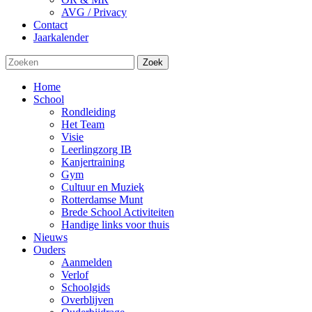
AVG / Privacy
Contact
Jaarkalender
Zoek
Home
School
Rondleiding
Het Team
Visie
Leerlingzorg IB
Kanjertraining
Gym
Cultuur en Muziek
Rotterdamse Munt
Brede School Activiteiten
Handige links voor thuis
Nieuws
Ouders
Aanmelden
Verlof
Schoolgids
Overblijven