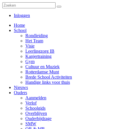
Inloggen
Home
School
Rondleiding
Het Team
Visie
Leerlingzorg IB
Kanjertraining
Gym
Cultuur en Muziek
Rotterdamse Munt
Brede School Activiteiten
Handige links voor thuis
Nieuws
Ouders
Aanmelden
Verlof
Schoolgids
Overblijven
Ouderbijdrage
SMW
OR & MR