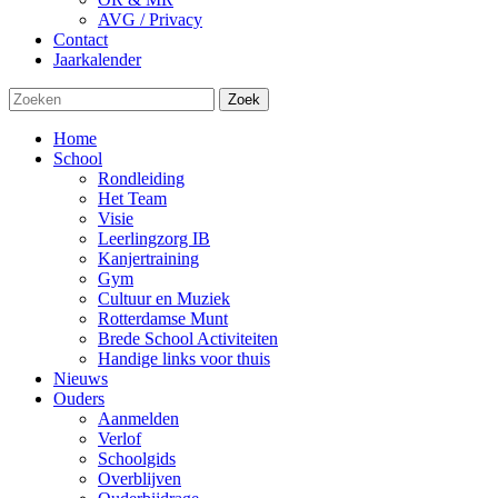
AVG / Privacy
Contact
Jaarkalender
Zoek
Home
School
Rondleiding
Het Team
Visie
Leerlingzorg IB
Kanjertraining
Gym
Cultuur en Muziek
Rotterdamse Munt
Brede School Activiteiten
Handige links voor thuis
Nieuws
Ouders
Aanmelden
Verlof
Schoolgids
Overblijven