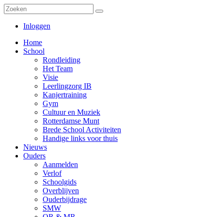
Inloggen
Home
School
Rondleiding
Het Team
Visie
Leerlingzorg IB
Kanjertraining
Gym
Cultuur en Muziek
Rotterdamse Munt
Brede School Activiteiten
Handige links voor thuis
Nieuws
Ouders
Aanmelden
Verlof
Schoolgids
Overblijven
Ouderbijdrage
SMW
OR & MR