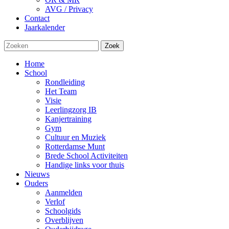
AVG / Privacy
Contact
Jaarkalender
Zoek
Home
School
Rondleiding
Het Team
Visie
Leerlingzorg IB
Kanjertraining
Gym
Cultuur en Muziek
Rotterdamse Munt
Brede School Activiteiten
Handige links voor thuis
Nieuws
Ouders
Aanmelden
Verlof
Schoolgids
Overblijven