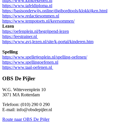
https://www.klokrekenen.nl
https://www.tafeldiploma.nl
https://basisonderwijs.online/digibordtools/klokkijken.html
https://www.redactiesommen.nl
https://www.tempotoets.nl/keersommen/
Lezen
https://oefenplein.nl/begrijpend-lezen
https://leestrainer.nl
https://www.avi-lezen.nl/site/k-portal/kinderen.htm
Spelling
https://www.spelletjesplein.nl/spelling-oefenen/
https://www.spellingoefenen.nl
https://www.taal-oefenen.nl
OBS De Pijler
W.G. Witteveenplein 10
3071 MA Rotterdam
Telefoon: (010) 290 0 290
E-mail: info@obsdepijler.nl
Route
naar OBS De Pijler