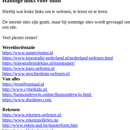
Handige links voor thuis
Hierbij wat leuke links om te oefenen, te lezen en te leren.
De meeste sites zijn gratis, maar bij sommige sites wordt gevraagd om
een site.
Veel plezier ermee!
Wereldoriëntatie
https://www.natgeojunior.nl
https://www.topografie-nederland.nl/nederland-oefenen.html
https://topografieindeklas.nl/topotrainer/
https://www.topo-oefenen.nl
https://www.geschiedenis-oefenen.nl
Van alles
https://jeugdjournaal.nl
http://www.cyberkidz.nl
https://basisonderwijs.online/thuisonderwijs.html
https://www.duolingo.com
Rekenen
https://www.rekenen-oefenen.nl
https://www.rekenspelletjes.nu
http://www.reken-taal.be/masterform.htm