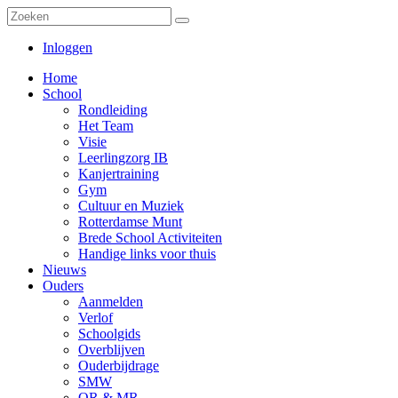
Inloggen
Home
School
Rondleiding
Het Team
Visie
Leerlingzorg IB
Kanjertraining
Gym
Cultuur en Muziek
Rotterdamse Munt
Brede School Activiteiten
Handige links voor thuis
Nieuws
Ouders
Aanmelden
Verlof
Schoolgids
Overblijven
Ouderbijdrage
SMW
OR & MR